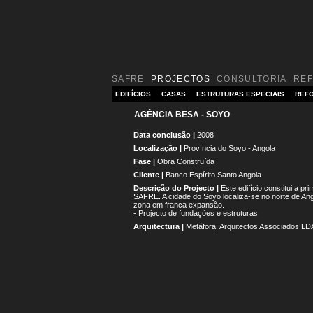
SAFRE
PROJECTOS
CONSULTORIA
RE
EDIFÍCIOS
CASAS
ESTRUTURAS ESPECIAIS
REFO
AGÊNCIA BESA - SOYO
Data conclusão |
2008
Localização |
Província do Soyo - Angola
Fase |
Obra Construída
Cliente |
Banco Espírito Santo Angola
Descrição do Projecto |
Este edifício constitui a p
SAFRE. A cidade do Soyo localiza-se no norte de Ang
zona em franca expansão.
- Projecto de fundações e estruturas
Arquitectura |
Metáfora, Arquitectos Associados LD