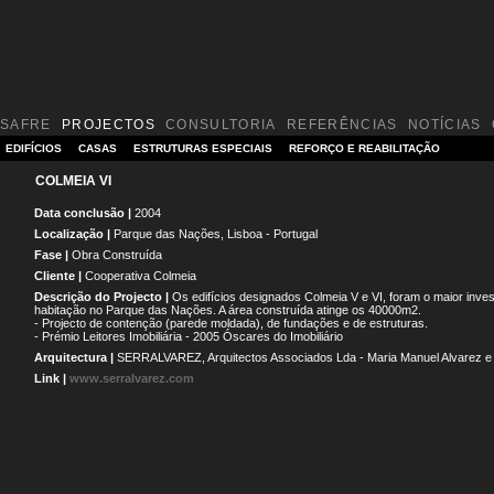
SAFRE
PROJECTOS
CONSULTORIA
REFERÊNCIAS
NOTÍCIAS
EDIFÍCIOS
CASAS
ESTRUTURAS ESPECIAIS
REFORÇO E REABILITAÇÃO
COLMEIA VI
Data conclusão |
2004
Localização |
Parque das Nações, Lisboa - Portugal
Fase |
Obra Construída
Cliente |
Cooperativa Colmeia
Descrição do Projecto |
Os edifícios designados Colmeia V e VI, foram o maior inve
habitação no Parque das Nações. A área construída atinge os 40000m2.
- Projecto de contenção (parede moldada), de fundações e de estruturas.
- Prémio Leitores Imobiliária - 2005 Óscares do Imobiliário
Arquitectura |
SERRALVAREZ, Arquitectos Associados Lda - Maria Manuel Alvarez e 
Link |
www.serralvarez.com