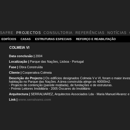
SAFRE
PROJECTOS
CONSULTORIA
REFERÊNCIAS
NOTÍCIAS
EDIFÍCIOS
CASAS
ESTRUTURAS ESPECIAIS
REFORÇO E REABILITAÇÃO
COLMEIA VI
Data conclusão |
2004
Localização |
Parque das Nações, Lisboa - Portugal
Fase |
Obra Construída
Cliente |
Cooperativa Colmeia
Descrição do Projecto |
Os edifícios designados Colmeia V e VI, foram o maior inve
habitação no Parque das Nações. A área construída atinge os 40000m2.
- Projecto de contenção (parede moldada), de fundações e de estruturas.
- Prémio Leitores Imobiliária - 2005 Óscares do Imobiliário
Arquitectura |
SERRALVAREZ, Arquitectos Associados Lda - Maria Manuel Alvarez e 
Link |
www.serralvarez.com