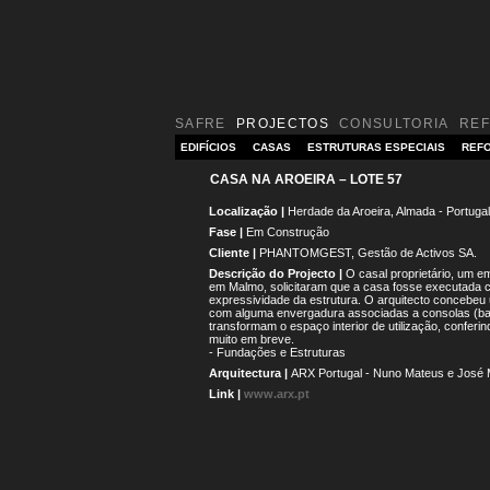
SAFRE
PROJECTOS
CONSULTORIA
RE
EDIFÍCIOS
CASAS
ESTRUTURAS ESPECIAIS
REFO
CASA NA AROEIRA – LOTE 57
Localização |
Herdade da Aroeira, Almada - Portugal
Fase |
Em Construção
Cliente |
PHANTOMGEST, Gestão de Activos SA.
Descrição do Projecto |
O casal proprietário, um e
em Malmo, solicitaram que a casa fosse executada 
expressividade da estrutura. O arquitecto concebeu 
com alguma envergadura associadas a consolas (bal
transformam o espaço interior de utilização, conferin
muito em breve.
- Fundações e Estruturas
Arquitectura |
ARX Portugal - Nuno Mateus e José
Link |
www.arx.pt