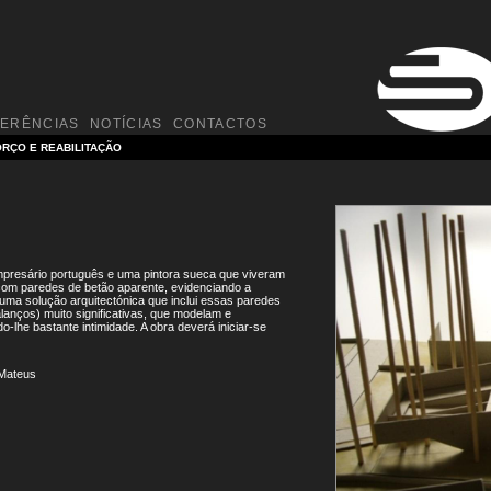
FERÊNCIAS
NOTÍCIAS
CONTACTOS
RÇO E REABILITAÇÃO
mpresário português e uma pintora sueca que viveram
com paredes de betão aparente, evidenciando a
uma solução arquitectónica que inclui essas paredes
anços) muito significativas, que modelam e
do-lhe bastante intimidade. A obra deverá iniciar-se
 Mateus