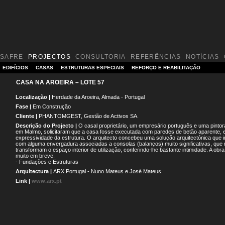
SAFRE
PROJECTOS
CONSULTORIA
REFERÊNCIAS
NOTÍCIAS
EDIFÍCIOS
CASAS
ESTRUTURAS ESPECIAIS
REFORÇO E REABILITAÇÃO
CASA NA AROEIRA – LOTE 57
Localização |
Herdade da Aroeira, Almada - Portugal
Fase |
Em Construção
Cliente |
PHANTOMGEST, Gestão de Activos SA.
Descrição do Projecto |
O casal proprietário, um empresário português e uma pinto
em Malmo, solicitaram que a casa fosse executada com paredes de betão aparente, 
expressividade da estrutura. O arquitecto concebeu uma solução arquitectónica que 
com alguma envergadura associadas a consolas (balanços) muito significativas, que
transformam o espaço interior de utilização, conferindo-lhe bastante intimidade. A obra
muito em breve.
- Fundações e Estruturas
Arquitectura |
ARX Portugal - Nuno Mateus e José Mateus
Link |
www.arx.pt