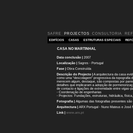
SAFRE
PROJECTOS
CONSULTORIA
RE
EDIFÍCIOS
CASAS
ESTRUTURAS ESPECIAIS
REFO
CASA NO MARTINHAL
Data conclusão |
2007
Localização |
Sagres - Portugal
Fase |
Obra Construída
Descrição do Projecto |
A arquitectura da casa evi
como uma “descolagem” progressiva da topografia do
merecem algum, destaque, são compostas por parede
detalhes que implicaram a adopção de pormenorização
de contacto e ligações de extremidade entre vigas-
- Coordenação de engenharias
- Projectos: Fundações, estruturas, hidráulica, física
Fotografia |
Algumas das fotografias presentes são
Arquitectura |
ARX Portugal - Nuno Mateus e José
Link |
www.arx.pt